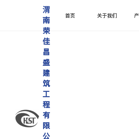
渭
首页
关于我们
产
南
荣
佳
昌
盛
建
筑
工
程
有
限
公