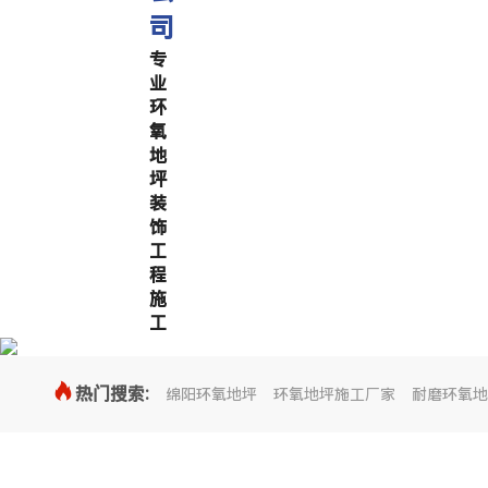
司
专
业
环
氧
地
坪
装
饰
工
程
施
工

热门搜索:
绵阳环氧地坪
环氧地坪施工厂家
耐磨环氧地